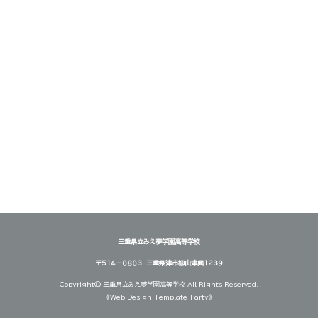
三重県立みえ夢学園高等学校
〒５１４－０８０３ 三重県津市柳山津興１２３９
Copyright©
三重県立みえ夢学園高等学校
All Rights Reserved.
《Web Design:Template-Party》