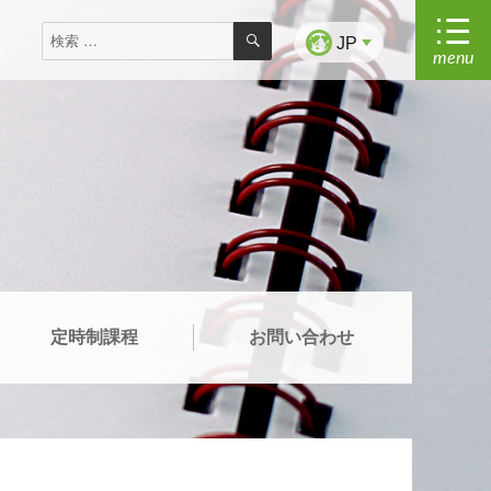
検
検
索
JP
menu
索
対
象:
定時制課程
お問い合わせ