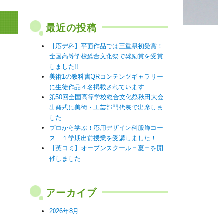
最近の投稿
【応デ科】平面作品では三重県初受賞！
全国高等学校総合文化祭で奨励賞を受賞
しました!!
美術1の教科書QRコンテンツギャラリー
に生徒作品４名掲載されています
第50回全国高等学校総合文化祭秋田大会
出発式に美術・工芸部門代表で出席しま
した
プロから学ぶ！応用デザイン科服飾コー
ス １学期出前授業を受講しました！
【英コミ】オープンスクール＝夏＝を開
催しました
アーカイブ
2026年8月