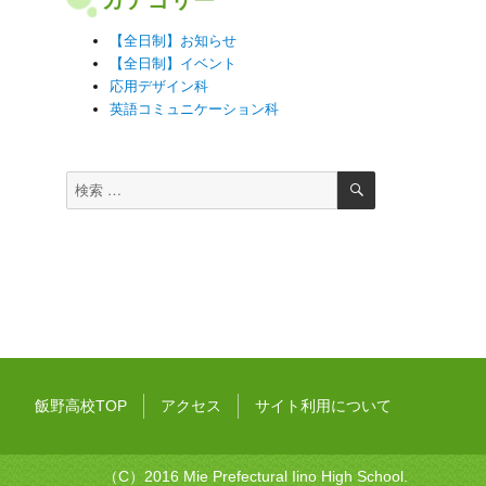
【全日制】お知らせ
【全日制】イベント
応用デザイン科
英語コミュニケーション科
検
検
索
索
対
象:
飯野高校TOP
アクセス
サイト利用について
（C）2016 Mie Prefectural Iino High School.