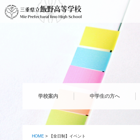
コ
飯野高等学校
三重県立
ン
Mie Prefectural Iino High School
テ
ン
ツ
へ
ス
キ
ッ
プ
学校案内
中学生の方へ
HOME
>
【全日制】イベント