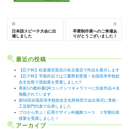
投
前
次
過
稿
次
日本語スピーチ大会に出
卒業制作展へのご来場あ
去
の
場しました
りがとうございました！
の
投
ナ
投
稿:
稿:
ビ
ゲ
最近の投稿
ー
【応デ科】松坂屋百貨店の名古屋店で作品を展示します
シ
【応デ科】平面作品では三重県初受賞！全国高等学校総
合文化祭で奨励賞を受賞しました!!
ョ
美術1の教科書QRコンテンツギャラリーに生徒作品４名
ン
掲載されています
第50回全国高等学校総合文化祭秋田大会出発式に美術・
工芸部門代表で出席しました
プロから学ぶ！応用デザイン科服飾コース １学期出前
授業を受講しました！
アーカイブ