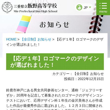
コ
飯野高等学校
三重県立
ン
JP
menu
Mie Prefectural Iino High School
テ
ン
お知らせ
ツ
へ
ス
キ
HOME
>
【全日制】お知らせ
>
【応デ１年】ロゴマークのデザ
ッ
インが選ばれました！
プ
【応デ１年】ロゴマークのデザイン
が選ばれました！
カテゴリー：【全日制】お知らせ
投稿日：2022年12月15日
鈴鹿市神戸にある男女共同参画センター、通称「ジェフリーす
ずか」20周年を記念して募集されたロゴマークのデザインコン
テストにおいて、応用デザイン科１年生の金沢美侑さんが作成
した作品が最優秀作品に選ばれました。１２月３日に開催され