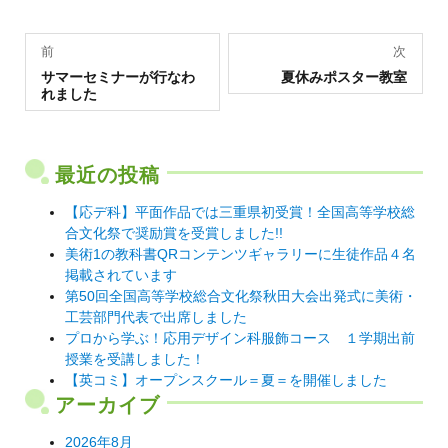
投
前
次
過
稿
次
サマーセミナーが行なわ
夏休みポスター教室
去
の
れました
の
投
ナ
投
稿:
稿:
ビ
ゲ
最近の投稿
ー
【応デ科】平面作品では三重県初受賞！全国高等学校総
シ
合文化祭で奨励賞を受賞しました!!
美術1の教科書QRコンテンツギャラリーに生徒作品４名
ョ
掲載されています
ン
第50回全国高等学校総合文化祭秋田大会出発式に美術・
工芸部門代表で出席しました
プロから学ぶ！応用デザイン科服飾コース １学期出前
授業を受講しました！
【英コミ】オープンスクール＝夏＝を開催しました
アーカイブ
2026年8月