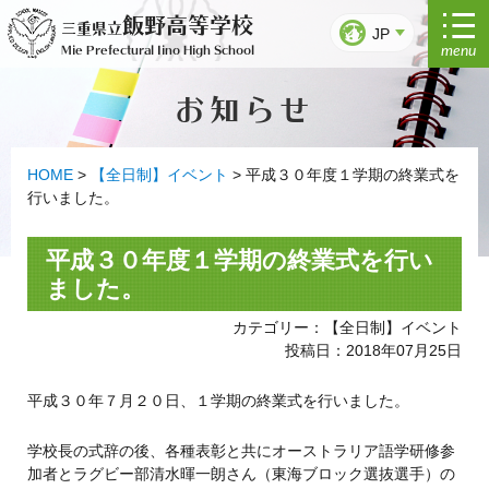
コ
飯野高等学校
三重県立
ン
JP
menu
Mie Prefectural Iino High School
テ
ン
お知らせ
ツ
へ
ス
キ
HOME
>
【全日制】イベント
>
平成３０年度１学期の終業式を
ッ
行いました。
プ
平成３０年度１学期の終業式を行い
ました。
カテゴリー：【全日制】イベント
投稿日：2018年07月25日
平成３０年７月２０日、１学期の終業式を行いました。
学校長の式辞の後、各種表彰と共にオーストラリア語学研修参
加者とラグビー部清水暉一朗さん（東海ブロック選抜選手）の