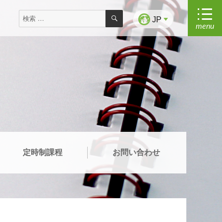
検
検
索
JP
menu
索
対
象:
定時制課程
お問い合わせ