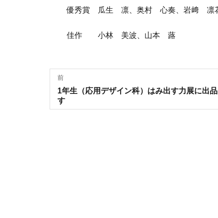
優秀賞 瓜生 凛、奥村 心奏、岩﨑 凛
佳作 小林 美波、山本 蕗
投
前
過
1年生（応用デザイン科）はみ出す力展に出品
稿
去
す
の
ナ
投
稿:
ビ
ゲ
ー
シ
ョ
ン