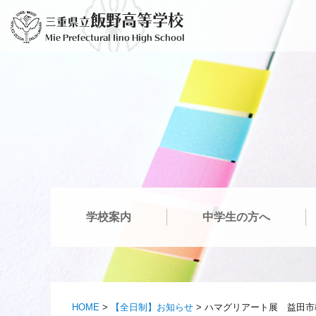
コ
飯野高等学校
三重県立
ン
Mie Prefectural Iino High School
テ
ン
ツ
へ
ス
キ
ッ
プ
学校案内
中学生の方へ
HOME
>
【全日制】お知らせ
>
ハマグリアート展 益田市