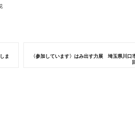
花
次
しま
〈参加しています〉はみ出す力展 埼玉県川口
の
投
稿: