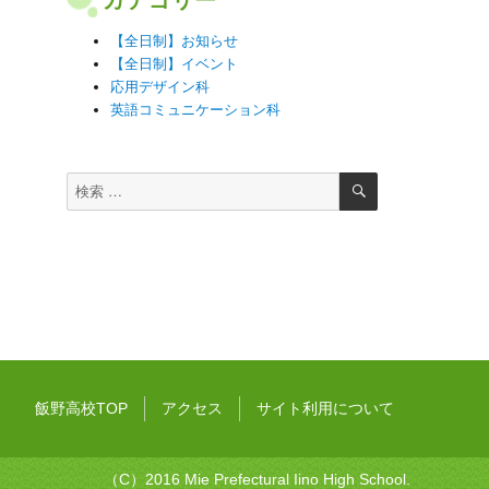
【全日制】お知らせ
【全日制】イベント
応用デザイン科
英語コミュニケーション科
検
検
索
索
対
象:
飯野高校TOP
アクセス
サイト利用について
（C）2016 Mie Prefectural Iino High School.