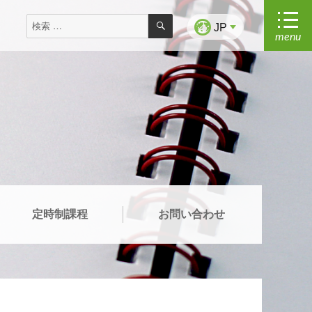
検
検
索
JP
menu
索
対
象:
定時制課程
お問い合わせ