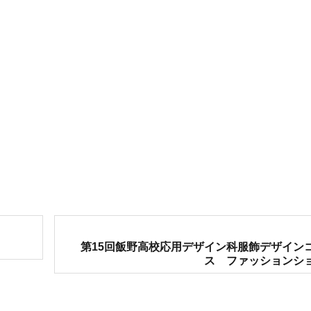
次
第15回飯野高校応用デザイン科服飾デザイン
の
ス ファッションシ
投
稿: