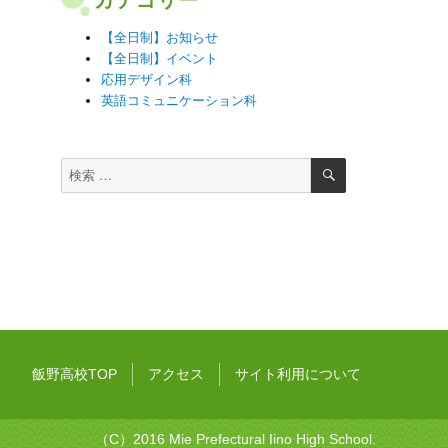
【全日制】お知らせ
【全日制】イベント
応用デザイン科
英語コミュニケーション科
検
検
索
索
対
象:
飯野高校TOP
アクセス
サイト利用について
（C）2016 Mie Prefectural Iino High School.