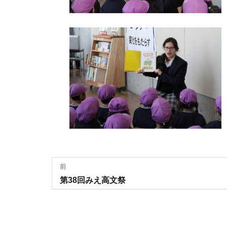
投
前
過
第38回みえ高文祭
稿
去
の
ナ
投
稿:
ビ