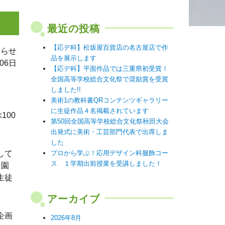
最近の投稿
【応デ科】松坂屋百貨店の名古屋店で作
知らせ
品を展示します
06日
【応デ科】平面作品では三重県初受賞！
全国高等学校総合文化祭で奨励賞を受賞
しました!!
美術1の教科書QRコンテンツギャラリー
に生徒作品４名掲載されています
100
第50回全国高等学校総合文化祭秋田大会
出発式に美術・工芸部門代表で出席しま
した
して
プロから学ぶ！応用デザイン科服飾コー
ス １学期出前授業を受講しました！
。園
生徒
アーカイブ
企画
2026年8月