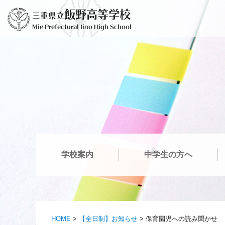
コ
飯野高等学校
三重県立
ン
Mie Prefectural Iino High School
テ
ン
ツ
へ
ス
キ
ッ
プ
学校案内
中学生の方へ
HOME
>
【全日制】お知らせ
>
保育園児への読み聞かせ