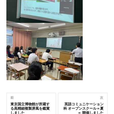
投
前
次
過
稿
次
東京国立博物館が所蔵す
英語コミュニケーション
去
の
る高精細複製屏風を鑑賞
科 オープンスクール＝夏
の
投
ナ
しました
＝ 開催しました