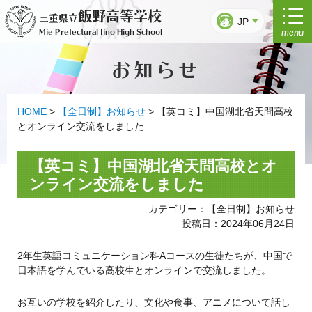
コ
飯野高等学校
三重県立
ン
JP
menu
Mie Prefectural Iino High School
テ
ン
お知らせ
ツ
へ
ス
キ
HOME
>
【全日制】お知らせ
>
【英コミ】中国湖北省天問高校
ッ
とオンライン交流をしました
プ
【英コミ】中国湖北省天問高校とオ
ンライン交流をしました
カテゴリー：【全日制】お知らせ
投稿日：2024年06月24日
2年生英語コミュニケーション科Aコースの生徒たちが、中国で
日本語を学んでいる高校生とオンラインで交流しました。
お互いの学校を紹介したり、文化や食事、アニメについて話し