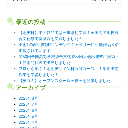
投
稿:
稿:
ビ
ゲ
最近の投稿
ー
シ
【応デ科】平面作品では三重県初受賞！全国高等学校総
合文化祭で奨励賞を受賞しました!!
ョ
美術1の教科書QRコンテンツギャラリーに生徒作品４名
ン
掲載されています
第50回全国高等学校総合文化祭秋田大会出発式に美術・
工芸部門代表で出席しました
プロから学ぶ！応用デザイン科服飾コース １学期出前
授業を受講しました！
【英コミ】オープンスクール＝夏＝を開催しました
アーカイブ
2026年8月
2026年7月
2026年6月
2026年5月
2026年4月