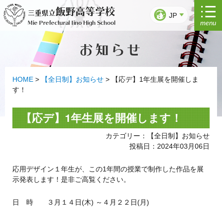
コ
飯野高等学校
三重県立
ン
JP
menu
Mie Prefectural Iino High School
テ
ン
お知らせ
ツ
へ
ス
キ
HOME
>
【全日制】お知らせ
>
【応デ】1年生展を開催しま
ッ
す！
プ
【応デ】1年生展を開催します！
カテゴリー：【全日制】お知らせ
投稿日：2024年03月06日
応用デザイン１年生が、この1年間の授業で制作した作品を展
示発表します！是非ご高覧ください。
日 時 ３月１４日(木) ～４月２２日(月)