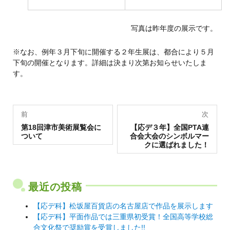
写真は昨年度の展示です。
※なお、例年３月下旬に開催する２年生展は、都合により５月
下旬の開催となります。詳細は決まり次第お知らせいたしま
す。
投
前
次
過
稿
次
第18回津市美術展覧会に
【応デ３年】全国PTA連
去
の
ついて
合会大会のシンボルマー
の
投
ナ
クに選ばれました！
投
稿:
稿:
ビ
ゲ
最近の投稿
ー
シ
【応デ科】松坂屋百貨店の名古屋店で作品を展示します
【応デ科】平面作品では三重県初受賞！全国高等学校総
ョ
合文化祭で奨励賞を受賞しました!!