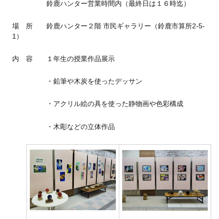
あああああ
鈴鹿ハンター営業時間内（最終日は１６時迄）
場 所 鈴鹿ハンター２階 市民ギャラリー（鈴鹿市算所2-5-
1）
内 容 １年生の授業作品展示
あああああ
・鉛筆や木炭を使ったデッサン
あああああ
・アクリル絵の具を使った静物画や色彩構成
あああああ
・木彫などの立体作品