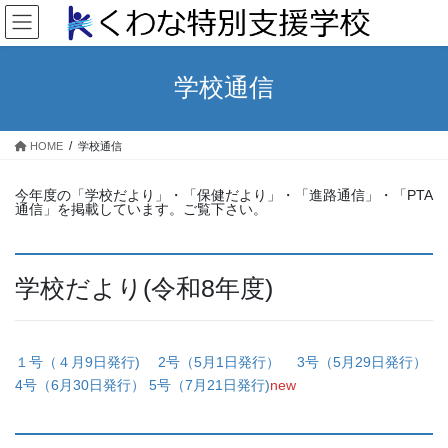
コ
ナ
ン
ビ
テ
ゲ
ン
ー
学校通信
ツ
シ
へ
ョ
ス
ン
HOME
学校通信
キ
に
ッ
移
今年度の「学校だより」・「保健だより」・「進路通信」・「PTA
プ
動
通信」を掲載しています。ご覧下さい。
学校だより(令和8年度)
１号（４月9日発行)
2号（5月1日発行）
3号（5月29日発行）
4号（6月30日発行）
5号（7月21日発行)
new