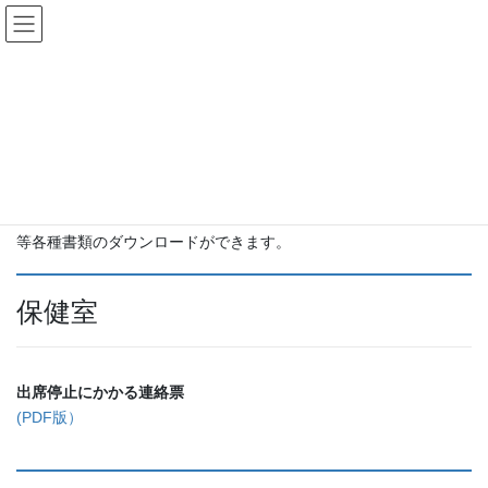
コ
ナ
ン
ビ
テ
ゲ
ン
ー
ダウンロード
ツ
シ
へ
ョ
ス
ン
HOME
ダウンロード
キ
に
ッ
移
プ
動
出席停止にかかる連絡票（保健室）、欠席連絡（スクールバス）
等各種書類のダウンロードができます。
保健室
出席停止にかかる連絡票
(PDF版）