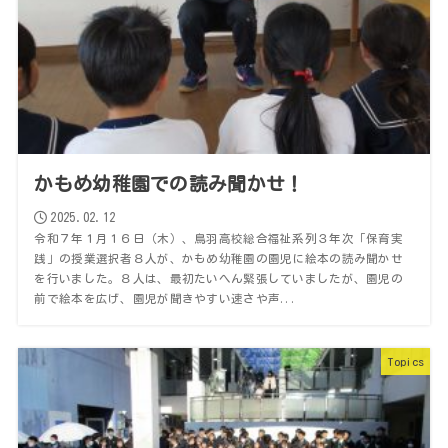
かもめ幼稚園での読み聞かせ！
2025.02.12
令和７年１月１６日（木）、鳥羽高校総合福祉系列３年次「保育実
践」の授業選択者８人が、かもめ幼稚園の園児に絵本の読み聞かせ
を行いました。８人は、最初たいへん緊張していましたが、園児の
前で絵本を広げ、園児が聞きやすい速さや声...
Topics