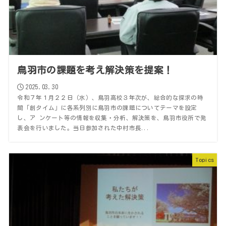
鳥羽市の課題を考え解決策を提案！
2025.03.30
令和７年１月２２日（水）、鳥羽高校３年次が、総合的な探求の時
間「創タイム」に各系列別に鳥羽市の課題についてテーマを設定
し、ア ンケート等の情報を収集・分析、解決策を、鳥羽市役所で発
表会を行いました。当日参加された中村市長...
Topics