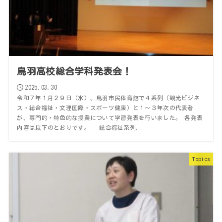
鳥羽高校総合学科発表会！
2025.03.30
令和７年１月２９日（水）、鳥羽市民体育館で４系列（観光ビジネ
ス・総合福祉・文理国際・スポーツ健康）と１～３年次の代表者
が、専門的・特色的な授業について学習発表を行いました。 各発表
内容は以下のとおりです。 総合福祉系列...
Topics