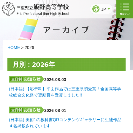
Ir
飯野高等学校
三重県立
al
JP
menu
Mie Prefectural Iino High School
contenido
アーカイブ
HOME
>
2026
月別：2026年
2026-08-03
(日本語) 【応デ科】平面作品では三重県初受賞！全国高等学
校総合文化祭で奨励賞を受賞しました!!
2026-08-01
(日本語) 美術1の教科書QRコンテンツギャラリーに生徒作品
４名掲載されています