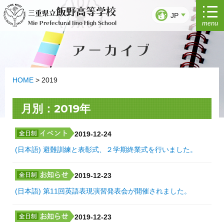
Ir
飯野高等学校
三重県立
al
JP
menu
Mie Prefectural Iino High School
contenido
アーカイブ
HOME
>
2019
月別：2019年
2019-12-24
(日本語) 避難訓練と表彰式、２学期終業式を行いました。
2019-12-23
(日本語) 第11回英語表現演習発表会が開催されました。
2019-12-23