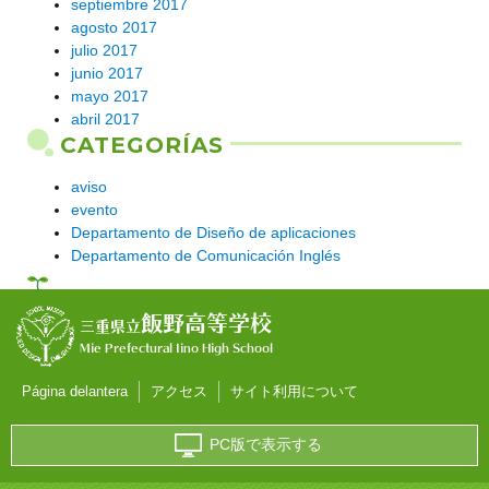
septiembre 2017
agosto 2017
julio 2017
junio 2017
mayo 2017
abril 2017
CATEGORÍAS
aviso
evento
Departamento de Diseño de aplicaciones
Departamento de Comunicación Inglés
飯野高等学校
三重県立
Mie Prefectural Iino High School
Página delantera
アクセス
サイト利用について
PC版で表示する