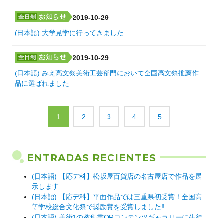
2019-10-29
(日本語) 大学見学に行ってきました！
2019-10-29
(日本語) みえ高文祭美術工芸部門において全国高文祭推薦作
品に選ばれました
1
2
3
4
5
ENTRADAS RECIENTES
(日本語) 【応デ科】松坂屋百貨店の名古屋店で作品を展
示します
(日本語) 【応デ科】平面作品では三重県初受賞！全国高
等学校総合文化祭で奨励賞を受賞しました!!
(日本語) 美術1の教科書QRコンテンツギャラリーに生徒