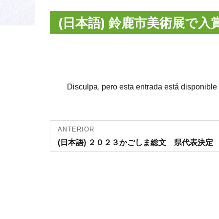
(日本語) 鈴鹿市美術展で
Disculpa, pero esta entrada está disponible
Navegación
ANTERIOR
Entrada
(日本語) ２０２３かごしま総文 県代表決定
de entradas
anterior: