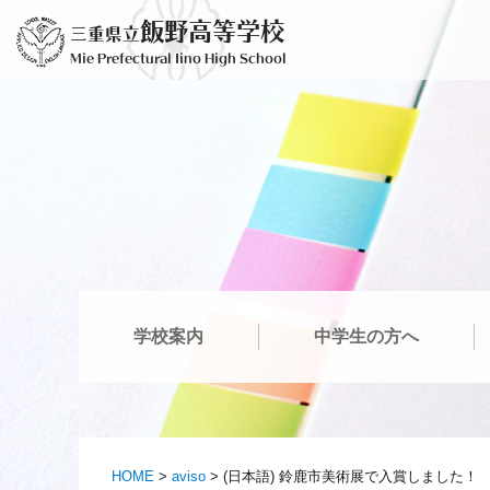
Ir
飯野高等学校
三重県立
al
Mie Prefectural Iino High School
contenido
学校案内
中学生の方へ
HOME
>
aviso
>
(日本語) 鈴鹿市美術展で入賞しました！