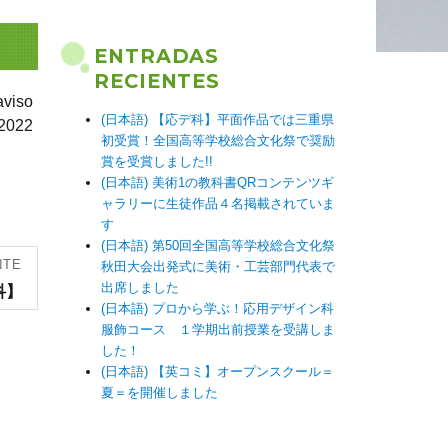
ENTRADAS
RECIENTES
iso
(日本語) 【応デ科】平面作品では三重県
2022
初受賞！全国高等学校総合文化祭で奨励
賞を受賞しました!!
(日本語) 美術1の教科書QRコンテンツギ
ャラリーに生徒作品４名掲載されていま
す
(日本語) 第50回全国高等学校総合文化祭
NTE
秋田大会出発式に美術・工芸部門代表で
出席しました
科】
(日本語) プロから学ぶ！応用デザイン科
服飾コース １学期出前授業を受講しま
した！
(日本語) 【英コミ】オープンスクール＝
夏＝を開催しました