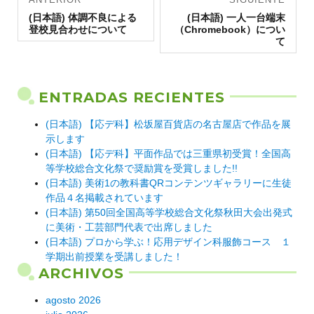
Entrada
de
Entrada
(日本語) 体調不良による
(日本語) 一人一台端末
anterior:
siguiente:
登校見合わせについて
（Chromebook）につい
entradas
て
ENTRADAS RECIENTES
(日本語) 【応デ科】松坂屋百貨店の名古屋店で作品を展
示します
(日本語) 【応デ科】平面作品では三重県初受賞！全国高
等学校総合文化祭で奨励賞を受賞しました!!
(日本語) 美術1の教科書QRコンテンツギャラリーに生徒
作品４名掲載されています
(日本語) 第50回全国高等学校総合文化祭秋田大会出発式
に美術・工芸部門代表で出席しました
(日本語) プロから学ぶ！応用デザイン科服飾コース １
学期出前授業を受講しました！
ARCHIVOS
agosto 2026