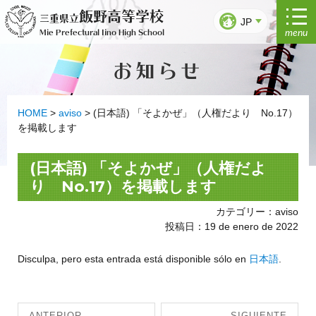
Ir
飯野高等学校
三重県立
al
JP
menu
Mie Prefectural Iino High School
contenido
お知らせ
HOME
>
aviso
>
(日本語) 「そよかぜ」（人権だより No.17）
を掲載します
(日本語) 「そよかぜ」（人権だよ
り No.17）を掲載します
カテゴリー：aviso
投稿日：19 de enero de 2022
Disculpa, pero esta entrada está disponible sólo en
日本語
.
Navegación
ANTERIOR
SIGUIENTE