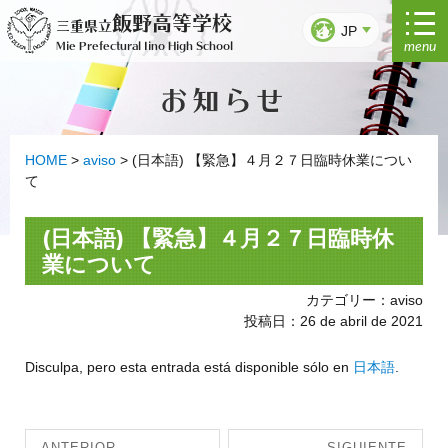
Ir
飯野高等学校
三重県立
al
JP
menu
Mie Prefectural Iino High School
contenido
お知らせ
HOME
>
aviso
>
(日本語) 【緊急】４月２７日臨時休業につい
て
(日本語) 【緊急】４月２７日臨時休
業について
カテゴリー：aviso
投稿日：26 de abril de 2021
Disculpa, pero esta entrada está disponible sólo en
日本語
.
Navegación
ANTERIOR
SIGUIENTE