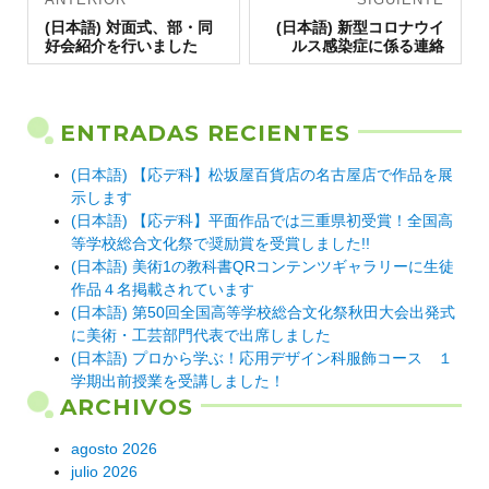
Entrada
de
Entrada
(日本語) 対面式、部・同
(日本語) 新型コロナウイ
anterior:
siguiente:
好会紹介を行いました
ルス感染症に係る連絡
entradas
ENTRADAS RECIENTES
(日本語) 【応デ科】松坂屋百貨店の名古屋店で作品を展
示します
(日本語) 【応デ科】平面作品では三重県初受賞！全国高
等学校総合文化祭で奨励賞を受賞しました!!
(日本語) 美術1の教科書QRコンテンツギャラリーに生徒
作品４名掲載されています
(日本語) 第50回全国高等学校総合文化祭秋田大会出発式
に美術・工芸部門代表で出席しました
(日本語) プロから学ぶ！応用デザイン科服飾コース １
学期出前授業を受講しました！
ARCHIVOS
agosto 2026
julio 2026