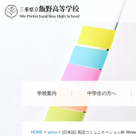
Ir
飯野高等学校
三重県立
al
Mie Prefectural Iino High School
contenido
学校案内
中学生の方へ
HOME
>
aviso
>
(日本語) 英語コミュニケーション科 Winter 