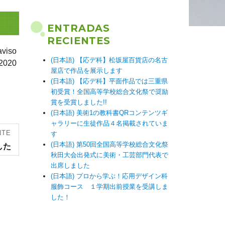
ENTRADAS
RECIENTES
iso
(日本語) 【応デ科】松坂屋百貨店の名古
2020
屋店で作品を展示します
(日本語) 【応デ科】平面作品では三重県
初受賞！全国高等学校総合文化祭で奨励
賞を受賞しました!!
(日本語) 美術1の教科書QRコンテンツギ
ャラリーに生徒作品４名掲載されていま
NTE
す
(日本語) 第50回全国高等学校総合文化祭
した
秋田大会出発式に美術・工芸部門代表で
出席しました
(日本語) プロから学ぶ！応用デザイン科
服飾コース １学期出前授業を受講しま
した！