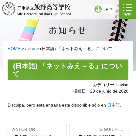
Ir
飯野高等学校
三重県立
al
JP
menu
Mie Prefectural Iino High School
contenido
お知らせ
HOME
>
aviso
>
(日本語) 「ネットみえ～る」について
(日本語) 「ネットみえ～る」につい
て
カテゴリー：aviso
投稿日：29 de junio de 2020
Disculpa, pero esta entrada está disponible sólo en
日本語
.
Navegación
ANTERIOR
SIGUIENTE