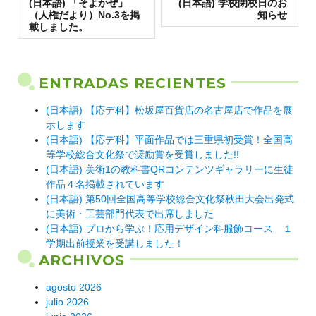
Entrada
de
Entrada
(日本語) 「そよかぜ」
(日本語) 学校閉校日のお
anterior:
siguiente:
（人権だより）No.3を掲
知らせ
entradas
載しました。
ENTRADAS RECIENTES
(日本語) 【応デ科】松坂屋百貨店の名古屋店で作品を展
示します
(日本語) 【応デ科】平面作品では三重県初受賞！全国高
等学校総合文化祭で奨励賞を受賞しました!!
(日本語) 美術1の教科書QRコンテンツギャラリーに生徒
作品４名掲載されています
(日本語) 第50回全国高等学校総合文化祭秋田大会出発式
に美術・工芸部門代表で出席しました
(日本語) プロから学ぶ！応用デザイン科服飾コース １
学期出前授業を受講しました！
ARCHIVOS
agosto 2026
julio 2026