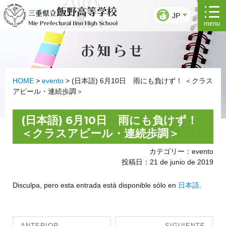
Ir
飯野高等学校
三重県立
al
JP
menu
Mie Prefectural Iino High School
contenido
お知らせ
HOME
>
evento
>
(日本語) 6月10日 雨にも負けず！ ＜クラス
アピール・連続歩調＞
(日本語) 6月10日 雨にも負けず！
＜クラスアピール・連続歩調＞
カテゴリー：evento
投稿日：21 de junio de 2019
Disculpa, pero esta entrada está disponible sólo en
日本語
.
Navegación
ANTERIOR
SIGUIENTE