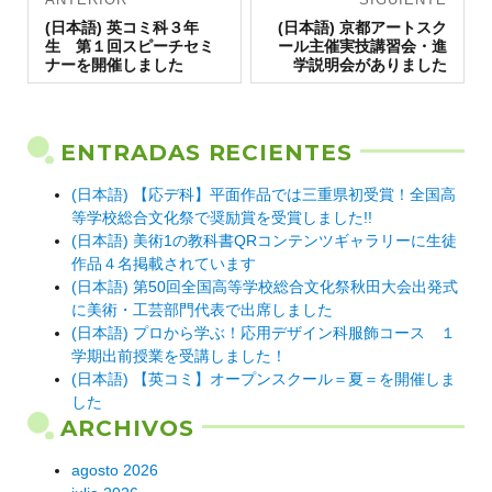
Entrada
de
Entrada
(日本語) 英コミ科３年
(日本語) 京都アートスク
anterior:
siguiente:
生 第１回スピーチセミ
ール主催実技講習会・進
entradas
ナーを開催しました
学説明会がありました
ENTRADAS RECIENTES
(日本語) 【応デ科】平面作品では三重県初受賞！全国高
等学校総合文化祭で奨励賞を受賞しました!!
(日本語) 美術1の教科書QRコンテンツギャラリーに生徒
作品４名掲載されています
(日本語) 第50回全国高等学校総合文化祭秋田大会出発式
に美術・工芸部門代表で出席しました
(日本語) プロから学ぶ！応用デザイン科服飾コース １
学期出前授業を受講しました！
(日本語) 【英コミ】オープンスクール＝夏＝を開催しま
した
ARCHIVOS
agosto 2026