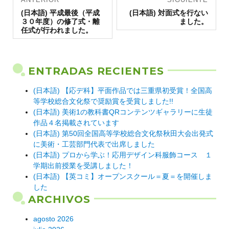
Entrada
de
Entrada
(日本語) 平成最後（平成
(日本語) 対面式を行ない
anterior:
siguiente:
３０年度）の修了式・離
ました。
entradas
任式が行われました。
ENTRADAS RECIENTES
(日本語) 【応デ科】平面作品では三重県初受賞！全国高
等学校総合文化祭で奨励賞を受賞しました!!
(日本語) 美術1の教科書QRコンテンツギャラリーに生徒
作品４名掲載されています
(日本語) 第50回全国高等学校総合文化祭秋田大会出発式
に美術・工芸部門代表で出席しました
(日本語) プロから学ぶ！応用デザイン科服飾コース １
学期出前授業を受講しました！
(日本語) 【英コミ】オープンスクール＝夏＝を開催しま
した
ARCHIVOS
agosto 2026