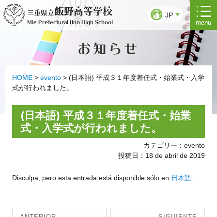
Ir
飯野高等学校
三重県立
al
JP
menu
Mie Prefectural Iino High School
contenido
お知らせ
HOME
>
evento
>
(日本語) 平成３１年度着任式・始業式・入学
式が行われました。
(日本語) 平成３１年度着任式・始業
式・入学式が行われました。
カテゴリー：evento
投稿日：18 de abril de 2019
Disculpa, pero esta entrada está disponible sólo en
日本語
.
Navegación
ANTERIOR
SIGUIENTE