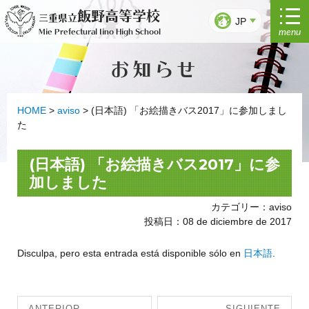
Ir
飯野高等学校
三重県立
al
JP
menu
Mie Prefectural Iino High School
contenido
お知らせ
HOME
>
aviso
>
(日本語) 「お絵描きバス2017」に参加しまし
た
(日本語) 「お絵描きバス2017」に参
加しました
カテゴリー：aviso
投稿日：08 de diciembre de 2017
Disculpa, pero esta entrada está disponible sólo en
日本語
.
Navegación
ANTERIOR
SIGUIENTE