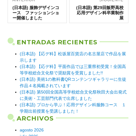
Entrada
de
Entrada
(日本語) 服飾デザインコ
(日本語) 第29回飯野高校
anterior:
siguiente:
ース ファッションショ
応用デザイン科卒業制作
entradas
ー開催しました
展
ENTRADAS RECIENTES
(日本語) 【応デ科】松坂屋百貨店の名古屋店で作品を展
示します
(日本語) 【応デ科】平面作品では三重県初受賞！全国高
等学校総合文化祭で奨励賞を受賞しました!!
(日本語) 美術1の教科書QRコンテンツギャラリーに生徒
作品４名掲載されています
(日本語) 第50回全国高等学校総合文化祭秋田大会出発式
に美術・工芸部門代表で出席しました
(日本語) プロから学ぶ！応用デザイン科服飾コース １
学期出前授業を受講しました！
ARCHIVOS
agosto 2026