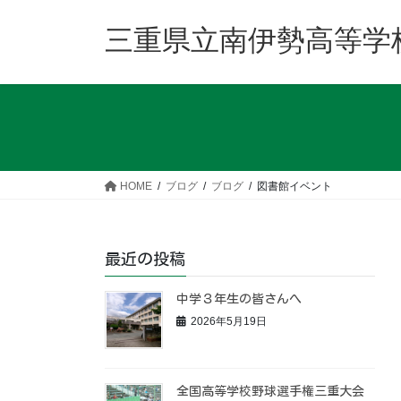
コ
ナ
ン
ビ
三重県立南伊勢高等学
テ
ゲ
ン
ー
ツ
シ
へ
ョ
ス
ン
キ
に
ッ
移
HOME
ブログ
ブログ
図書館イベント
プ
動
最近の投稿
中学３年生の皆さんへ
2026年5月19日
全国高等学校野球選手権三重大会