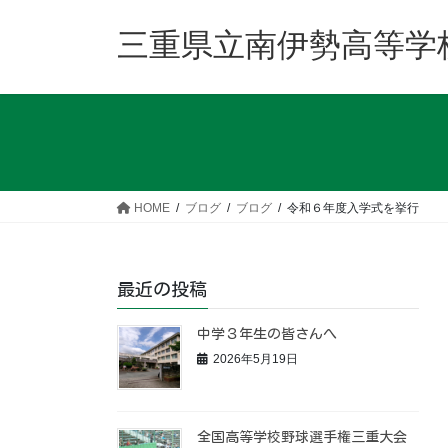
コ
ナ
ン
ビ
三重県立南伊勢高等学
テ
ゲ
ン
ー
ツ
シ
へ
ョ
ス
ン
キ
に
ッ
移
HOME
ブログ
ブログ
令和６年度入学式を挙行
プ
動
最近の投稿
中学３年生の皆さんへ
2026年5月19日
全国高等学校野球選手権三重大会