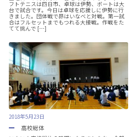
フトテニスは四日市、卓球は伊勢、ボートは大
台で試合です。今日は卓球を応援しに伊勢に行
きました。団体戦で昴はいなべと対戦。第一試
合はフルセットまでもつれる大接戦。作戦をた
てて挑んで […]
2018年5月23日
高校総体