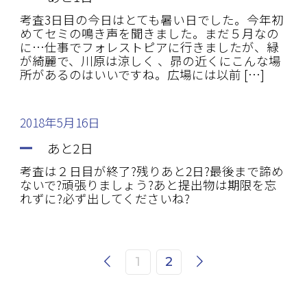
考査3日目の今日はとても暑い日でした。今年初
めてセミの鳴き声を聞きました。まだ５月なの
に…仕事でフォレストピアに行きましたが、緑
が綺麗で、川原は涼しく 、昴の近くにこんな場
所があるのはいいですね。広場には以前 […]
2018年5月16日
あと2日
考査は２日目が終了?残りあと2日?最後まで諦め
ないで?頑張りましょう?あと提出物は期限を忘
れずに?必ず出してくださいね?
1
2