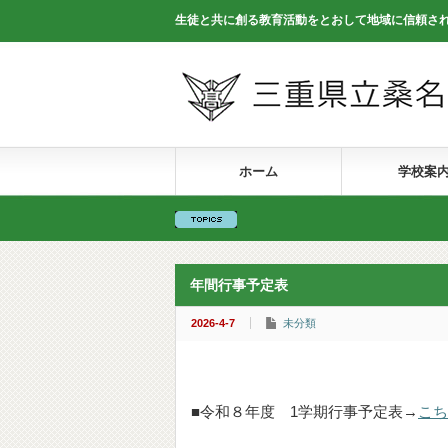
生徒と共に創る教育活動をとおして地域に信頼さ
ホーム
学校案
年間行事予定表
2026-4-7
未分類
■令和８年度 1学期行事予定表→
こち