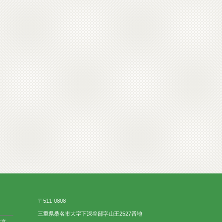
〒511-0808
三重県桑名市大字下深谷部字山王2527番地
北高