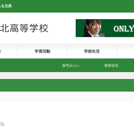
れる北高
内
学習活動
学校生活
探究みらい
進路状況
ら