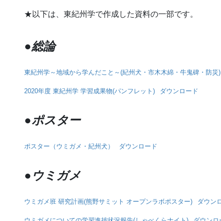
★以下は、東紀州学で作成した資料の一部です。
●総論
東紀州学～地域から学んだこと～(紀州犬・市木木綿・牛鬼碑・防災)
2020年度 東紀州学 学習成果物(パンフレット)
ダウンロード
●ポスター
ポスター（ウミガメ・紀州犬）
ダウンロード
●ウミガメ
ウミガメ班 研究計画(熊野サミット オープンラボポスター)
ダウン
ウミガメについての学習進捗状況報告(しゃべくらナイト)
ダウンロ