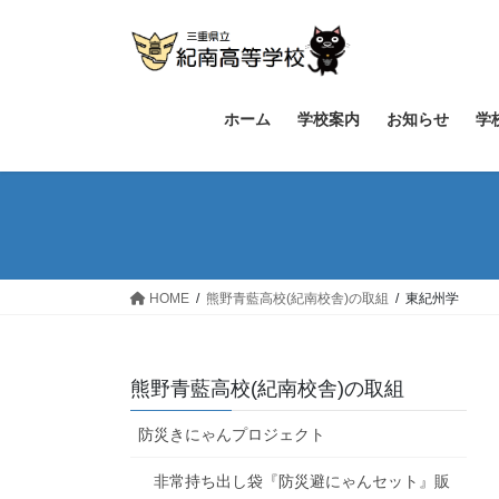
コ
ナ
ン
ビ
テ
ゲ
ン
ー
ツ
シ
ホーム
学校案内
お知らせ
学
へ
ョ
ス
ン
キ
に
ッ
移
プ
動
HOME
熊野青藍高校(紀南校舎)の取組
東紀州学
熊野青藍高校(紀南校舎)の取組
防災きにゃんプロジェクト
非常持ち出し袋『防災避にゃんセット』販