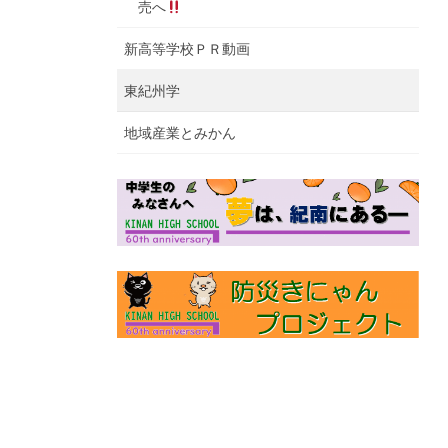
売へ
新高等学校ＰＲ動画
東紀州学
地域産業とみかん