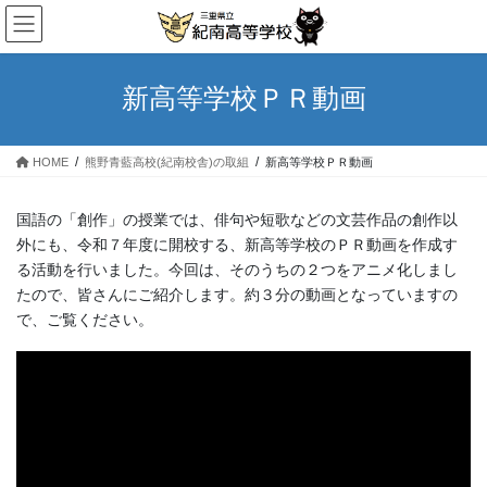
コ
ナ
ン
ビ
テ
ゲ
ン
ー
新高等学校ＰＲ動画
ツ
シ
へ
ョ
ス
ン
HOME
熊野青藍高校(紀南校舎)の取組
新高等学校ＰＲ動画
キ
に
ッ
移
プ
動
国語の「創作」の授業では、俳句や短歌などの文芸作品の創作以
外にも、令和７年度に開校する、新高等学校のＰＲ動画を作成す
る活動を行いました。今回は、そのうちの２つをアニメ化しまし
たので、皆さんにご紹介します。約３分の動画となっていますの
で、ご覧ください。