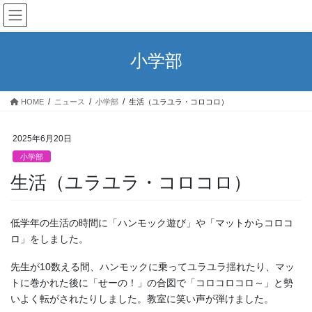
コ
ナ
ン
ビ
テ
ゲ
ン
ー
小学部
ツ
シ
へ
ョ
ス
ン
HOME
ニュース
小学部
生活（ユラユラ・コロコロ）
キ
に
ッ
移
プ
動
2025年6月20日
小学部
生活（ユラユラ・コロコロ）
低学年の生活の時間に「ハンモック遊び」や「マットからコロコ
ロ」をしました。
先生が10数える間、ハンモックに乗ってユラユラ揺れたり、マッ
トに巻かれた後に「せーの！」の合図で「コロコロコロ～」と勢
いよく転がされたりしました。教室に笑い声が弾けました。