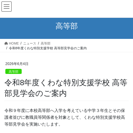
コ
ナ
ン
ビ
テ
ゲ
ン
ー
高等部
ツ
シ
へ
ョ
ス
ン
HOME
ニュース
高等部
キ
に
令和8年度くわな特別支援学校 高等部見学会のご案内
ッ
移
プ
動
2026年6月4日
高等部
令和8年度くわな特別支援学校 高等
部見学会のご案内
令和９年度に本校高等部へ入学を考えている中学３年生とその保
護者並びに教職員等関係者を対象として、くわな特別支援学校高
等部見学会を実施いたします。