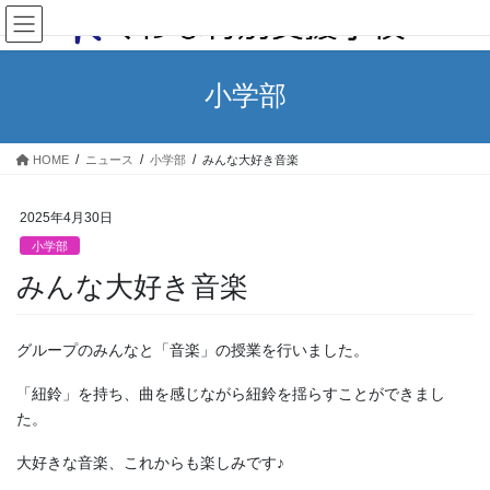
コ
ナ
ン
ビ
テ
ゲ
ン
ー
小学部
ツ
シ
へ
ョ
ス
ン
HOME
ニュース
小学部
みんな大好き音楽
キ
に
ッ
移
プ
動
2025年4月30日
小学部
みんな大好き音楽
グループのみんなと「音楽」の授業を行いました。
「紐鈴」を持ち、曲を感じながら紐鈴を揺らすことができまし
た。
大好きな音楽、これからも楽しみです♪