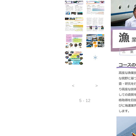
<
>
5 - 12