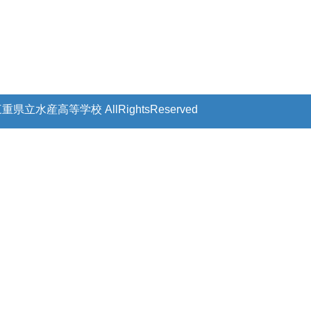
 三重県立水産高等学校
AllRightsReserved