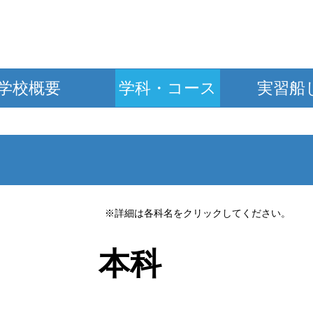
学校概要
学科・コース
実習船
※詳細は各科名をクリックしてください。
本科