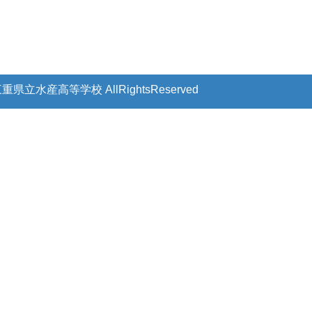
 三重県立水産高等学校
AllRightsReserved