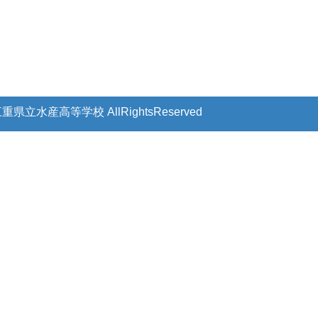
 三重県立水産高等学校
AllRightsReserved