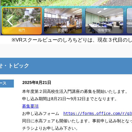
※VRスクールビューのしろちどりは、現在３代目の
せ・トピック
2025年8月21日
ース
本年度第２回高校生活入門講座の募集を開始いたします。
申し込み期間は8月21日〜9月12日までとなります。
募集要項
お申し込みフォーム
https://forms.office.com/r/q3
同日に水高フェアも開催いたします。事前申し込み制とな
チラシよりお申し込み下さい。