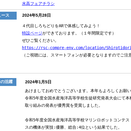
水高フェアチラシ
ュース
2024年5月28日
４代目しろちどりをARで体感してみよう！
特設ページ
ができております。（１年間限定です）
ぜひご覧ください。
https://rsc-compre-env.com/location/Shirotidor
（ご視聴には、スマートフォンが必要となりますのでご注
の活躍
2024年1月5日
あけましておめでとうございます。本年もよろしくお願
令和5年度全国水産海洋高等学校生徒研究発表大会にて本
取り組みの発表が優秀賞を受賞しました。
令和5年度全国水産海洋高等学校マリンロボットコンテス
スの機体が実技:優勝、総合:4位という結果でした。