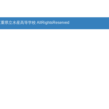
 三重県立水産高等学校
AllRightsReserved