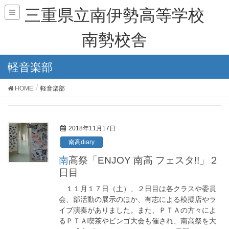
三重県立南伊勢高等学校
南勢校舎
軽音楽部
HOME
軽音楽部
2018年11月17日
南高diary
南高祭「ENJOY 南高 フェスタ!!」２
日目
１１月１７日（土）、２日目は各クラスや委員
会、部活動の展示のほか、有志による模擬店やラ
イブ演奏がありました。また、ＰＴＡの方々によ
るＰＴＡ喫茶やビンゴ大会も催され、南高祭を大