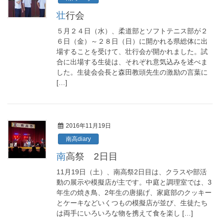
壮行会
５月２４日（水）、柔道部とソフトテニス部が２
６日（金）～２８日（日）に開かれる県総体に出
場することを受けて、壮行会が開かれました。試
合に出場する生徒は、それぞれ意気込みを述べま
した。生徒会会長と森田教頭先生の激励の言葉に
[…]
2016年11月19日
南高diary
南高祭 2日目
11月19日（土）、南高祭2日目は、クラスや部活
動の展示や模擬店が主です。中庭と調理室では、3
年生の焼き鳥、2年生の唐揚げ、家庭部のクッキー
とケーキなどいくつもの模擬店が並び、生徒たち
は両手にいろいろな物を携えて食を楽し […]