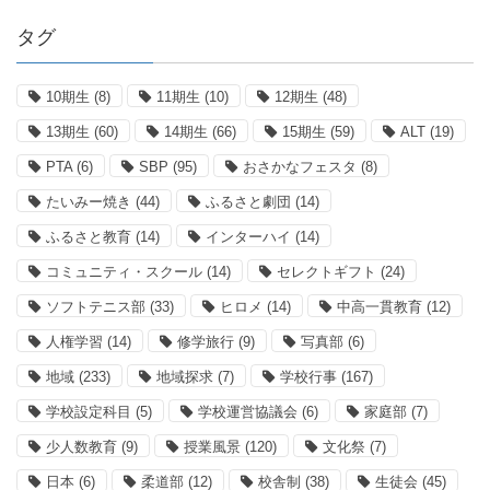
タグ
10期生
(8)
11期生
(10)
12期生
(48)
13期生
(60)
14期生
(66)
15期生
(59)
ALT
(19)
PTA
(6)
SBP
(95)
おさかなフェスタ
(8)
たいみー焼き
(44)
ふるさと劇団
(14)
ふるさと教育
(14)
インターハイ
(14)
コミュニティ・スクール
(14)
セレクトギフト
(24)
ソフトテニス部
(33)
ヒロメ
(14)
中高一貫教育
(12)
人権学習
(14)
修学旅行
(9)
写真部
(6)
地域
(233)
地域探求
(7)
学校行事
(167)
学校設定科目
(5)
学校運営協議会
(6)
家庭部
(7)
少人数教育
(9)
授業風景
(120)
文化祭
(7)
日本
(6)
柔道部
(12)
校舎制
(38)
生徒会
(45)