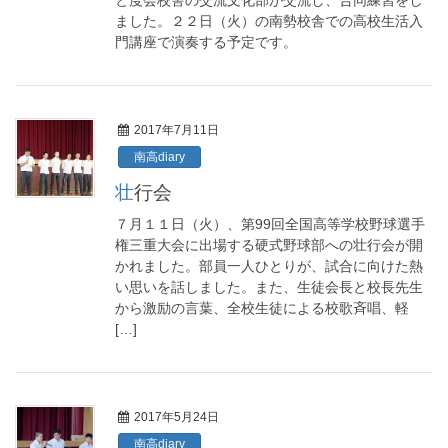
と度会校舎の交流文化部が交流し、合同練習をし
ました。２２日（火）の南勢校舎での高校生活入
門講座で演奏する予定です。
2017年7月11日
南高diary
壮行会
７月１１日（火）、第99回全国高等学校野球選手
権三重大会に出場する硬式野球部への壮行会が開
かれました。部員一人ひとりが、試合に向けた熱
い思いを話しました。また、生徒会長と校長先生
から激励の言葉、全校生徒による校歌斉唱、軽
[…]
2017年5月24日
南高diary