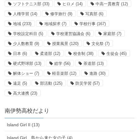
ソフトテニス部
(33)
ヒロメ
(14)
中高一貫教育
(12)
人権学習
(14)
修学旅行
(9)
写真部
(6)
地域
(233)
地域探求
(7)
学校行事
(167)
学校設定科目
(5)
学校運営協議会
(6)
家庭部
(7)
少人数教育
(9)
授業風景
(120)
文化祭
(7)
日本
(6)
柔道部
(12)
校舎制
(38)
生徒会
(45)
硬式野球部
(13)
総学
(56)
茶道部
(13)
解体ショー
(7)
軽音楽部
(12)
進路
(30)
遠足
(5)
部活動
(125)
防災学習
(57)
高大連携
(23)
南伊勢高校だより
Island Girl II (13)
Island Girl 島から来た女の子 (4)