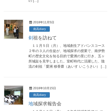
の […]
2018年11月5日
南高diary
剣祖を訪ねて
１１月５日（月）、地域創生アドバンスコース
２年の３人の生徒が、地域探求の授業で、南伊勢
町の歴史文化を知る目的で愛洲の里に行き、五ヶ
所城趾を見学しました。室町時代に活躍した、陰
流の剣祖「愛洲 移香齋（あいす いこうさい） […]
2018年10月15日
南高diary
地域探求報告会