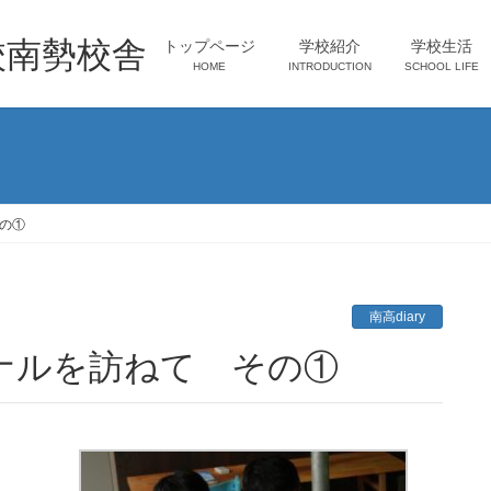
校南勢校舎
トップページ
学校紹介
学校生活
HOME
INTRODUCTION
SCHOOL LIFE
の①
南高diary
ナルを訪ねて その①