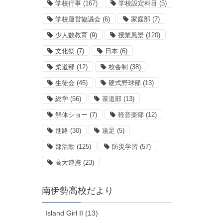
学校行事
(167)
学校設定科目
(5)
学校運営協議会
(6)
家庭部
(7)
少人数教育
(9)
授業風景
(120)
文化祭
(7)
日本
(6)
柔道部
(12)
校舎制
(38)
生徒会
(45)
硬式野球部
(13)
総学
(56)
茶道部
(13)
解体ショー
(7)
軽音楽部
(12)
進路
(30)
遠足
(5)
部活動
(125)
防災学習
(57)
高大連携
(23)
南伊勢高校だより
Island Girl II (13)