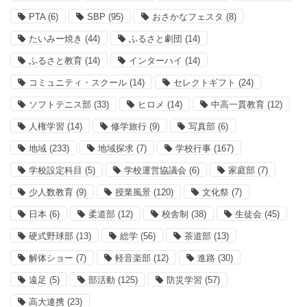
PTA
(6)
SBP
(95)
おさかなフェスタ
(8)
たいみー焼き
(44)
ふるさと劇団
(14)
ふるさと教育
(14)
インターハイ
(14)
コミュニティ・スクール
(14)
セレクトギフト
(24)
ソフトテニス部
(33)
ヒロメ
(14)
中高一貫教育
(12)
人権学習
(14)
修学旅行
(9)
写真部
(6)
地域
(233)
地域探求
(7)
学校行事
(167)
学校設定科目
(5)
学校運営協議会
(6)
家庭部
(7)
少人数教育
(9)
授業風景
(120)
文化祭
(7)
日本
(6)
柔道部
(12)
校舎制
(38)
生徒会
(45)
硬式野球部
(13)
総学
(56)
茶道部
(13)
解体ショー
(7)
軽音楽部
(12)
進路
(30)
遠足
(5)
部活動
(125)
防災学習
(57)
高大連携
(23)