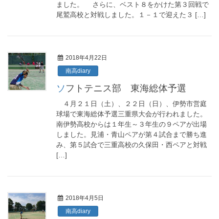
ました。 さらに、ベスト８をかけた第３回戦で
尾鷲高校と対戦しました。１－１で迎えた３ […]
2018年4月22日
南高diary
ソフトテニス部 東海総体予選
４月２１日（土）、２２日（日）、伊勢市営庭
球場で東海総体予選三重県大会が行われました。
南伊勢高校からは１年生～３年生の９ペアが出場
しました。見浦・青山ペアが第４試合まで勝ち進
み、第５試合で三重高校の久保田・西ペアと対戦
[…]
2018年4月5日
南高diary