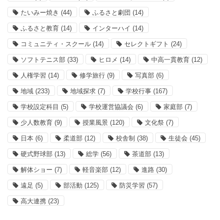
たいみー焼き
(44)
ふるさと劇団
(14)
ふるさと教育
(14)
インターハイ
(14)
コミュニティ・スクール
(14)
セレクトギフト
(24)
ソフトテニス部
(33)
ヒロメ
(14)
中高一貫教育
(12)
人権学習
(14)
修学旅行
(9)
写真部
(6)
地域
(233)
地域探求
(7)
学校行事
(167)
学校設定科目
(5)
学校運営協議会
(6)
家庭部
(7)
少人数教育
(9)
授業風景
(120)
文化祭
(7)
日本
(6)
柔道部
(12)
校舎制
(38)
生徒会
(45)
硬式野球部
(13)
総学
(56)
茶道部
(13)
解体ショー
(7)
軽音楽部
(12)
進路
(30)
遠足
(5)
部活動
(125)
防災学習
(57)
高大連携
(23)