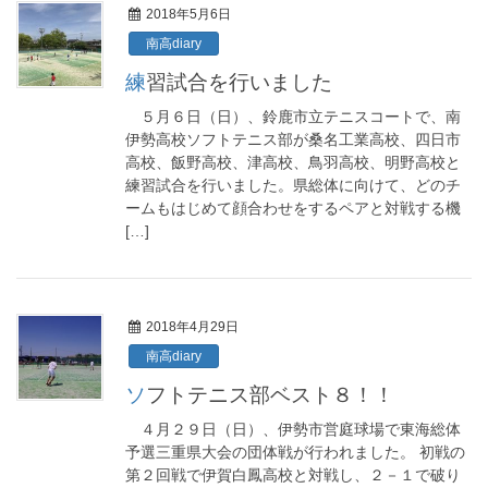
2018年5月6日
南高diary
練習試合を行いました
５月６日（日）、鈴鹿市立テニスコートで、南
伊勢高校ソフトテニス部が桑名工業高校、四日市
高校、飯野高校、津高校、鳥羽高校、明野高校と
練習試合を行いました。県総体に向けて、どのチ
ームもはじめて顔合わせをするペアと対戦する機
[…]
2018年4月29日
南高diary
ソフトテニス部ベスト８！！
４月２９日（日）、伊勢市営庭球場で東海総体
予選三重県大会の団体戦が行われました。 初戦の
第２回戦で伊賀白鳳高校と対戦し、２－１で破り