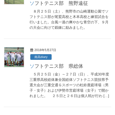
ソフトテニス部 熊野遠征
８月２５日（土）、熊野市の山崎運動公園でソ
フトテニス部が尾鷲高校と木本高校と練習試合を
行いました。台風一過の爽やかな青空の下、９月
の大会に向けて鍛錬に励みました。
2018年5月27日
南高diary
ソフトテニス部 県総体
５月２５日（金）～２７日（日）、平成30年度
三重県高校総体兼全国総体ソフトテニス競技県予
選大会が三重交通Ｇスポーツの杜鈴鹿庭球場（男
子・女子）および伊勢市営庭球場（女子）で開か
れました。 ２５日と２６日は個人戦が行わ […]