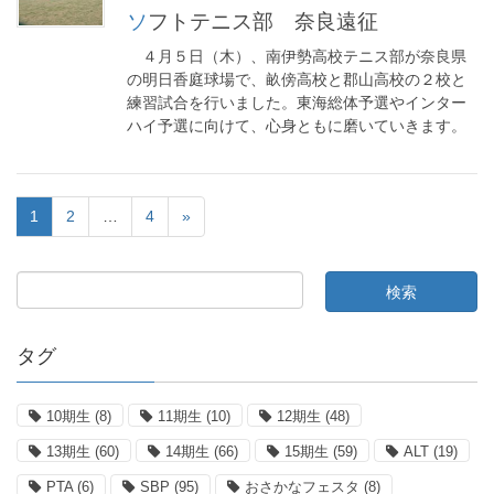
ソフトテニス部 奈良遠征
４月５日（木）、南伊勢高校テニス部が奈良県
の明日香庭球場で、畝傍高校と郡山高校の２校と
練習試合を行いました。東海総体予選やインター
ハイ予選に向けて、心身ともに磨いていきます。
1
2
…
4
»
タグ
10期生
(8)
11期生
(10)
12期生
(48)
13期生
(60)
14期生
(66)
15期生
(59)
ALT
(19)
PTA
(6)
SBP
(95)
おさかなフェスタ
(8)