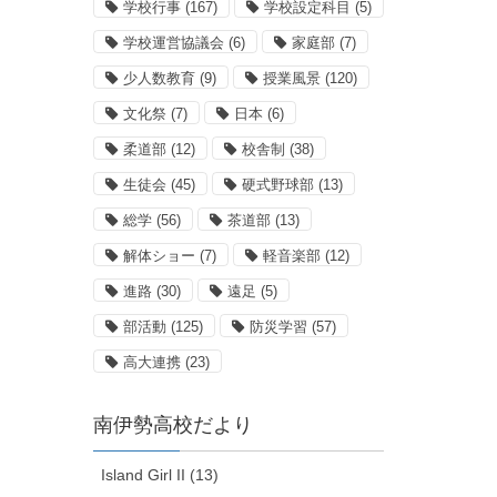
学校行事
(167)
学校設定科目
(5)
学校運営協議会
(6)
家庭部
(7)
少人数教育
(9)
授業風景
(120)
文化祭
(7)
日本
(6)
柔道部
(12)
校舎制
(38)
生徒会
(45)
硬式野球部
(13)
総学
(56)
茶道部
(13)
解体ショー
(7)
軽音楽部
(12)
進路
(30)
遠足
(5)
部活動
(125)
防災学習
(57)
高大連携
(23)
南伊勢高校だより
Island Girl II (13)