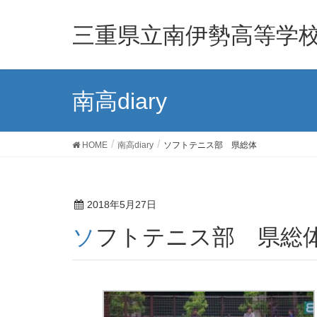
三重県立南伊勢高等学
南高diary
HOME
南高diary
ソフトテニス部 県総体
2018年5月27日
ソフトテニス部 県総