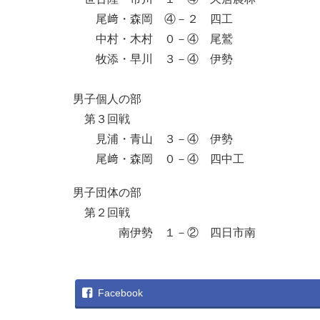
尾﨑・森岡 ④－２ 四工
中村・木村 ０－④ 尾鷲
牧添・早川 ３－④ 伊勢
男子個人の部
第３回戦
見浦・青山 ３－④ 伊勢
尾﨑・森岡 ０－④ 四中工
男子団体の部
第２回戦
南伊勢 １－② 四日市南
Facebook