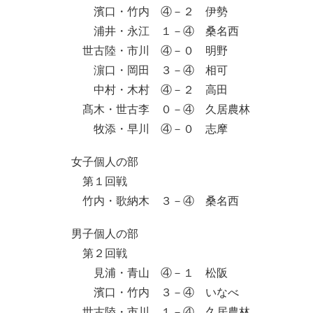
濱口・竹内 ④－２ 伊勢
浦井・永江 １－④ 桑名西
世古陸・市川 ④－０ 明野
濵口・岡田 ３－④ 相可
中村・木村 ④－２ 高田
髙木・世古李 ０－④ 久居農林
牧添・早川 ④－０ 志摩
女子個人の部
第１回戦
竹内・歌納木 ３－④ 桑名西
男子個人の部
第２回戦
見浦・青山 ④－１ 松阪
濱口・竹内 ３－④ いなべ
世古陸・市川 １－④ 久居農林