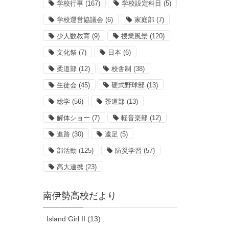
学校行事
(167)
学校設定科目
(5)
学校運営協議会
(6)
家庭部
(7)
少人数教育
(9)
授業風景
(120)
文化祭
(7)
日本
(6)
柔道部
(12)
校舎制
(38)
生徒会
(45)
硬式野球部
(13)
総学
(56)
茶道部
(13)
解体ショー
(7)
軽音楽部
(12)
進路
(30)
遠足
(5)
部活動
(125)
防災学習
(57)
高大連携
(23)
南伊勢高校だより
Island Girl II (13)