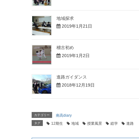
地域探求
2019年1月21日
稽古初め
2019年1月2日
進路ガイダンス
2018年12月19日
カテゴリー
南高diary
タグ
12期生
地域
授業風景
総学
進路