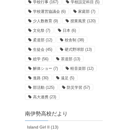
学校行事
(167)
学校設定科目
(5)
学校運営協議会
(6)
家庭部
(7)
少人数教育
(9)
授業風景
(120)
文化祭
(7)
日本
(6)
柔道部
(12)
校舎制
(38)
生徒会
(45)
硬式野球部
(13)
総学
(56)
茶道部
(13)
解体ショー
(7)
軽音楽部
(12)
進路
(30)
遠足
(5)
部活動
(125)
防災学習
(57)
高大連携
(23)
南伊勢高校だより
Island Girl II (13)