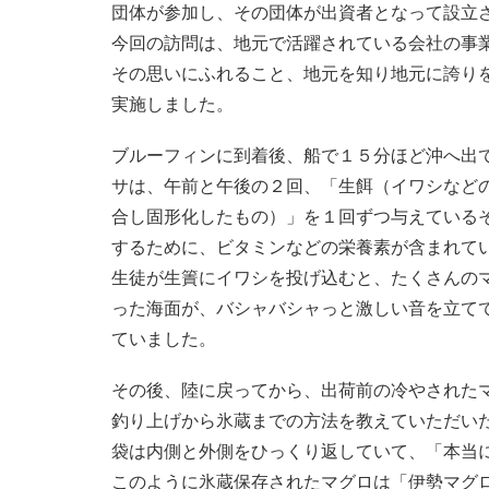
団体が参加し、その団体が出資者となって設立
今回の訪問は、地元で活躍されている会社の事
その思いにふれること、地元を知り地元に誇り
実施しました。
ブルーフィンに到着後、船で１５分ほど沖へ出て
サは、午前と午後の２回、「生餌（イワシなど
合し固形化したもの）」を１回ずつ与えている
するために、ビタミンなどの栄養素が含まれて
生徒が生簀にイワシを投げ込むと、たくさんの
った海面が、バシャバシャっと激しい音を立て
ていました。
その後、陸に戻ってから、出荷前の冷やされた
釣り上げから氷蔵までの方法を教えていただい
袋は内側と外側をひっくり返していて、「本当
このように氷蔵保存されたマグロは「伊勢マグ