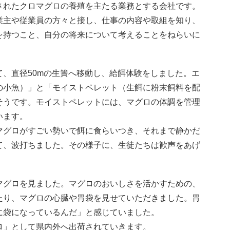
されたクロマグロの養殖を主たる業務とする会社です。
業主や従業員の方々と接し、仕事の内容や取組を知り、
を持つこと、自分の将来について考えることをねらいに
、直径50mの生簀へ移動し、給餌体験をしました。エ
の小魚）」と「モイストペレット（生餌に粉末飼料を配
そうです。モイストペレットには、マグロの体調を管理
います。
マグロがすごい勢いで餌に食らいつき、それまで静かだ
て、波打ちました。その様子に、生徒たちは歓声をあげ
マグロを見ました。マグロのおいしさを活かすための、
たり、マグロの心臓や胃袋を見せていただきました。胃
に袋になっているんだ」と感じていました。
ロ」として県内外へ出荷されていきます。