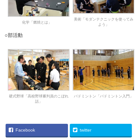
美術「モダンテクニックを使ってみ
化学「燃焼とは」
よう」
○部活動
硬式野球「高校野球審判員のこぼれ
バドミントン「バドミントン入門」
話」
Facebook
twitter