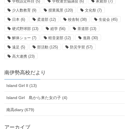
学校設定科目
(5)
学校運営協議会
(6)
家庭部
(7)
少人数教育
(9)
授業風景
(120)
文化祭
(7)
日本
(6)
柔道部
(12)
校舎制
(38)
生徒会
(45)
硬式野球部
(13)
総学
(56)
茶道部
(13)
解体ショー
(7)
軽音楽部
(12)
進路
(30)
遠足
(5)
部活動
(125)
防災学習
(57)
高大連携
(23)
南伊勢高校だより
Island Girl II (13)
Island Girl 島から来た女の子 (4)
南高diary (679)
アーカイブ