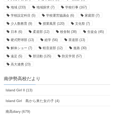
地域
(233)
地域探求
(7)
学校行事
(167)
学校設定科目
(5)
学校運営協議会
(6)
家庭部
(7)
少人数教育
(9)
授業風景
(120)
文化祭
(7)
日本
(6)
柔道部
(12)
校舎制
(38)
生徒会
(45)
硬式野球部
(13)
総学
(56)
茶道部
(13)
解体ショー
(7)
軽音楽部
(12)
進路
(30)
遠足
(5)
部活動
(125)
防災学習
(57)
高大連携
(23)
南伊勢高校だより
Island Girl II (13)
Island Girl 島から来た女の子 (4)
南高diary (679)