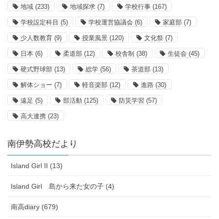
地域
(233)
地域探求
(7)
学校行事
(167)
学校設定科目
(5)
学校運営協議会
(6)
家庭部
(7)
少人数教育
(9)
授業風景
(120)
文化祭
(7)
日本
(6)
柔道部
(12)
校舎制
(38)
生徒会
(45)
硬式野球部
(13)
総学
(56)
茶道部
(13)
解体ショー
(7)
軽音楽部
(12)
進路
(30)
遠足
(5)
部活動
(125)
防災学習
(57)
高大連携
(23)
南伊勢高校だより
Island Girl II (13)
Island Girl 島から来た女の子 (4)
南高diary (679)