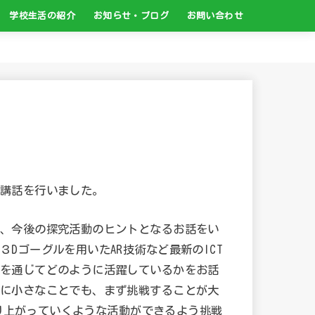
学校生活の紹介
お知らせ・ブログ
お問い合わせ
ア教育
介
の紹介
修について
学校行事について
クラブ活動について
生徒心得・日課表
写真ポスター
卒業生からのメッセージ
白山高校ブログ
過去のお知らせ
保健部より
図書館より
白山高PTAだより
高校生活入門講座
お問い合わせ先
交通アクセス
各種証明書の発行
講話を行いました。
、今後の探究活動のヒントとなるお話をい
Dゴーグルを用いたAR技術など最新のICT
を通じてどのように活躍しているかをお話
に小さなことでも、まず挑戦することが大
盛り上がっていくような活動ができるよう挑戦