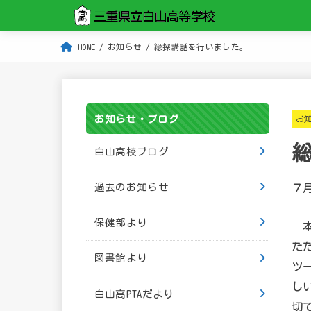
HOME
お知らせ
総探講話を行いました。
お知らせ・ブログ
お
白山高校ブログ
７
過去のお知らせ
保健部より
本
た
図書館より
ツ
し
白山高PTAだより
切