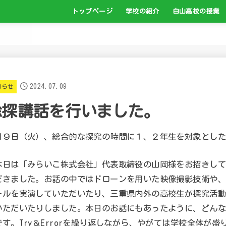
トップページ
学校の紹介
白山高校の授業
校長より
校歌
学校案内
学校マネジメント
いじめ防止基本方針
卒業生の進路先について
白山高校のキャリ
地域のPR活動の紹
インターンシップ
人権学習への取組
介護職員初任者研
2024.07.09
知らせ
総探講話を行いました。
月９日（火）、総合的な探究の時間に１、２年生を対象とした
日は「みらいこ株式会社」代表取締役の山岡様をお招きして
だきました。お話の中ではドローンを用いた映像撮影技術や、３
ールを実演していただいたり、三重県内外の高校生が探究活動
いただいたりしました。本日のお話にもあったように、どんな
です。Try＆Errorを繰り返しながら、やがては学校全体が