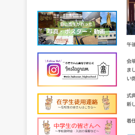
午
会
ま
い
式
新
着