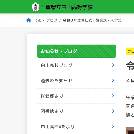
HOME
ブログ
令和８年度着任式・始業式・入学式
お知らせ・ブログ
ブ
白山高校ブログ
４
過去のお知らせ
保健部より
午
を
図書館より
標
白山高PTAだより