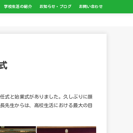
学校生活の紹介
お知らせ・ブログ
お問い合わせ
ア教育
介
の紹介
修について
学校行事について
クラブ活動について
生徒心得・日課表
写真ポスター
卒業生からのメッセージ
白山高校ブログ
過去のお知らせ
保健部より
図書館より
白山高PTAだより
高校生活入門講座
お問い合わせ先
交通アクセス
各種証明書の発行
式
任式と始業式がありました。久しぶりに顔
長先生からは、高校生活における最大の目