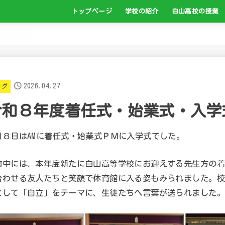
トップページ
学校の紹介
白山高校の授業
校長より
校歌
学校案内
学校マネジメント
いじめ防止基本方針
卒業生の進路先について
白山高校のキャリ
地域のPR活動の紹
インターンシップ
人権学習への取組
介護職員初任者研
2026.04.27
ログ
令和８年度着任式・始業式・入学
月８日はAMに着任式・始業式ＰＭに入学式でした。
前中には、本年度新たに白山高等学校にお迎えする先生方の着
合わせる友人たちと笑顔で体育館に入る姿もみられました。校
として「自立」をテーマに、生徒たちへ言葉が送られました。