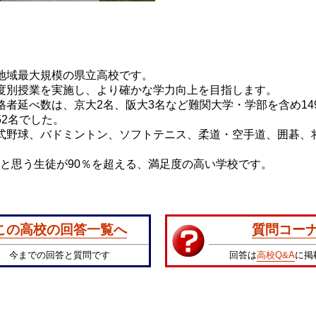
地域最大規模の県立高校です。
度別授業を実施し、より確かな学力向上を目指します。
者延べ数は、京大2名、阪大3名など難関大学・学部を含め149
52名でした。
式野球、バドミントン、ソフトテニス、柔道・空手道、囲碁、
と思う生徒が90％を超える、満足度の高い学校です。
この高校の回答一覧へ
質問コー
今までの回答と質問です
回答は
高校Q&A
に掲