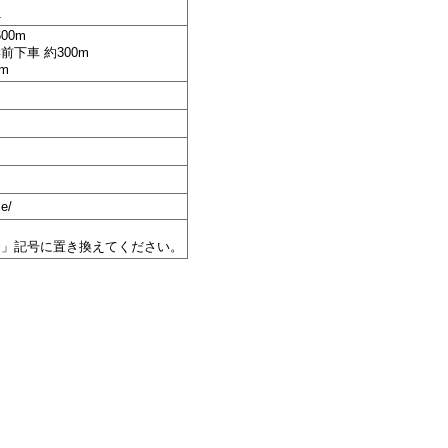
1
00m
下車 約300m
m
）
se/
@」記号に置き換えてください。