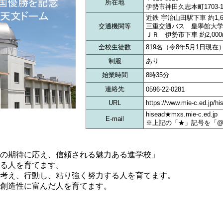
所在地
伊勢市神田久志本町1703-
近鉄 宇治山田駅下車 約1,6
交通機関等
三重交通バス 皇學館大学前
ＪＲ 伊勢市下車 約2,000
全校生徒数
819名（令8年5月1日現在
制服
あり
始業時間
8時35分
連絡先
0596-22-0281
URL
https://www.mie-c.ed.jp/hi
hisead★mxs.mie-c.ed.jp
E-mail
※上記の「★」記号を「
の期待に応え、信頼される魅力ある進学校」
る人を育てます。
考え、行動し、粘り強く努力する人を育てます。
創造性に富んだ人を育てます。